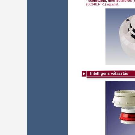
-
csontszínű, nem izolátoros
(5
(B524IEFT-1) aljzattal.
Intelligens választás