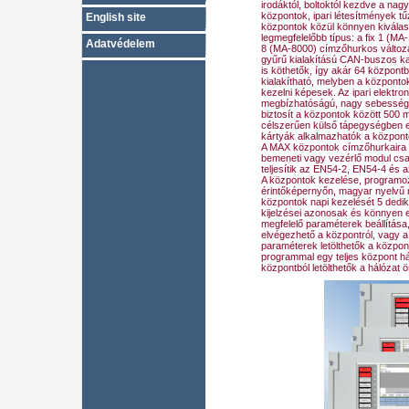
irodáktól, boltoktól kezdve a nag
központok, ipari létesítmények tű
English site
központok közül könnyen kivála
legmegfelelőbb típus: a fix 1 (MA
Adatvédelem
8 (MA‑8000) címzőhurkos változ
gyűrű kialakítású CAN-buszos ka
is köthetők, így akár 64 központ
kialakítható, melyben a központo
kezelni képesek. Az ipari elektr
megbízhatóságú, nagy sebességű, 
biztosít a központok között 500 
célszerűen külső tápegységben e
kártyák alkalmazhatók a központ
A MAX központok címzőhurkaira 
bemeneti vagy vezérlő modul csat
teljesítik az EN54‑2, EN54‑4 és 
A központok kezelése, programoz
érintőképernyőn, magyar nyelvű 
központok napi kezelését 5 dedik
kijelzései azonosak és könnyen el
megfelelő paraméterek beállítás
elvégezhető a központról, vagy a P
paraméterek letölthetők a közpo
programmal egy teljes központ hál
központból letölthetők a hálózat 