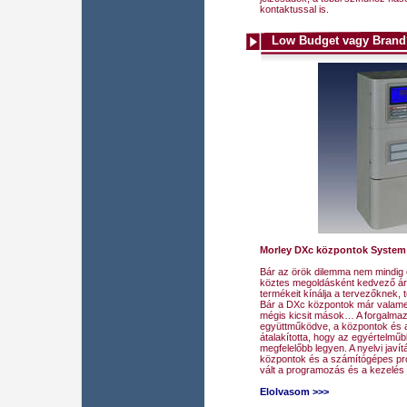
kontaktussal is.
Low Budget vagy Brand
Morley DXc központok System
Bár az örök dilemma nem mindig o
köztes megoldásként kedvező ár
termékeit kínálja a tervezőknek, 
Bár a DXc központok már valamel
mégis kicsit mások… A forgalmaz
együttműködve, a központok és 
átalakította, hogy az egyértelmű
megfelelőbb legyen. A nyelvi javí
központok és a számítógépes pr
vált a programozás és a kezelés 
Elolvasom >>>