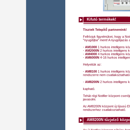
Kifutó termékek!
Tisztelt Telepítő partnereink!
Felhívjuk figyelmüket, hogy a Noti
"nyugdíjba" ment! A nyugdíjazás 
-
AM1000
1 hurkos intelligens kö
-
AM2000N
2 hurkos intelligens 
-
AM4000
4 hurkos intelligens kö
-
AM6000N
4-16 hurkos intellige
Helyettük az:
-
AM8100
1 hurkos intelligens köz
rendszerre nem csatlakoztatható
-
AM8200N
2 hurkos intelligens 
kapható.
Tehát régi Notifier központ cseré
javasolni.
Az AM8200N központ új típusú E
rendszerhez csatlakoztatható.
AM8200N tűzjelző közp