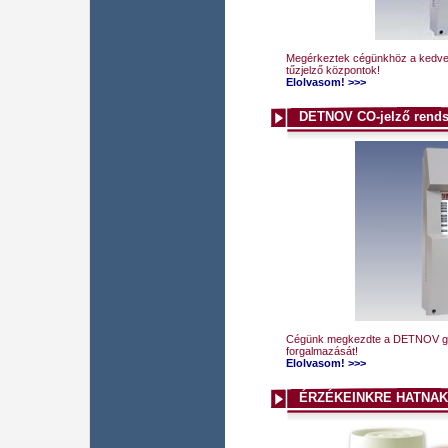
Megérkeztek cégünkhöz a kedv
tűzjelző központok!
Elolvasom! >>>
DETNOV CO-jelző rends
Cégünk megkezdte a DETNOV gy
forgalmazását!
Elolvasom! >>>
ÉRZÉKEINKRE HATNAK