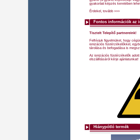
gyakorlati képzés keretében lehet 
Érdekel, tovább >>>
Fontos információk az i
Tisztelt Telepítő partnereink!
Felhívjuk figyelmüket, hogy cég
ionizációs füstérzékelőkkel, egy
tárolása és befogadása is megsz
Az ionizációs füstérzékelők adot
elszállításáról kérje ajánlatunkat!
Hiánypótló termék