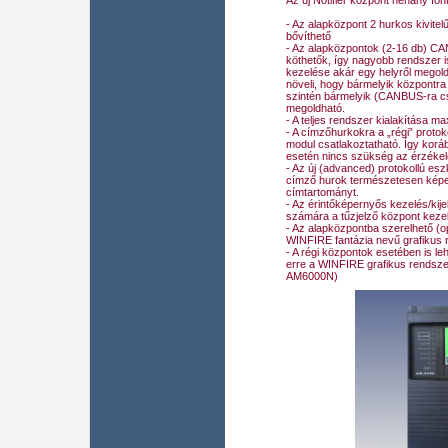
Az új Notifier központ néhány fon
- Az alapközpont 2 hurkos kivite
bővíthető
- Az alapközpontok (2-16 db) C
köthetők, így nagyobb rendszer i
kezelése akár egy helyről megol
növeli, hogy bármelyik központr
szintén bármelyik (CANBUS-ra cs
megoldható.
- A teljes rendszer kialakítása ma
- A címzőhurkokra a „régi” proto
modul csatlakoztatható. Így koráb
esetén nincs szükség az érzékel
- Az új (advanced) protokollú esz
címző hurok természetesen képes
címtartományt.
- Az érintőképernyős kezelés/kij
számára a tűzjelző központ keze
- Az alapközpontba szerelhető (o
WINFIRE fantázia nevű grafikus r
- A régi központok esetében is l
erre a WINFIRE grafikus rendsze
AM6000N)