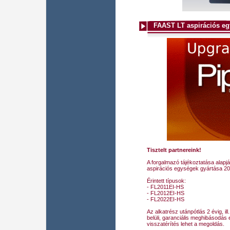
FAAST LT aspirációs e
Tisztelt partnereink!
A forgalmazó tájékoztatása alapj
aspirációs egységek gyártása 20
Érintett típusok:
- FL2011EI-HS
- FL2012EI-HS
- FL2022EI-HS
Az alkatrész utánpótlás 2 évig, ill
belüli, garanciális meghibásodás 
visszatérítés lehet a megoldás.