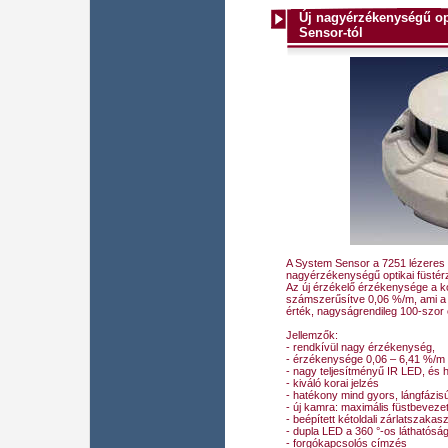
Új nagyérzékenységű opt
Sensor-tól
A System Sensor a 7251 lézeres 
nagyérzékenységű optikai füstérz
Az új érzékelő érzékenysége a ko
számszerűsítve 0,06 %/m, ami a 
érték, nagyságrendileg 100-szor 
Jellemzők:
- rendkívül nagy érzékenység,
- érzékenysége 0,06 – 6,41 %/m kö
- nagy teljesítményű IR LED, és 
- kiváló korai jelzés
- hatékony mind gyors, lángfázis
- új kamra: maximális füstbevezet
- beépített kétoldali zárlatszakas
- dupla LED a 360 °-os láthatóság
- forgókapcsolós címzés