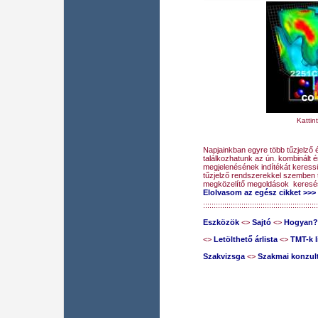
Kattin
Napjainkban egyre több tűzjelző 
találkozhatunk az ún. kombinált 
megjelenésének indítékát keress
tűzjelző rendszerekkel szemben 
megközelítő megoldások keresésé
Elolvasom az egész cikket >>>
::::::::::::::::::::::::::::::::::::::::::::::::::::::
Eszközök
<>
Sajtó
<>
Hogyan?
<>
Letölthető árlista
<>
TMT-k l
Szakvizsga
<>
Szakmai konzul