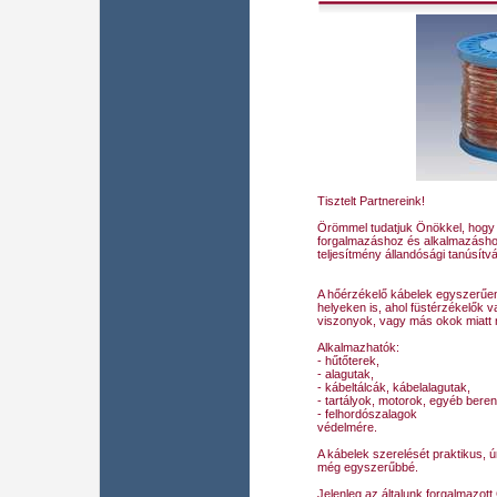
Tisztelt Partnereink!
Örömmel tudatjuk Önökkel, hogy
forgalmazáshoz és alkalmazáshoz
teljesítmény állandósági tanúsítv
A hőérzékelő kábelek egyszerűen
helyeken is, ahol füstérzékelők 
viszonyok, vagy más okok miatt
Alkalmazhatók:
- hűtőterek,
- alagutak,
- kábeltálcák, kábelalagutak,
- tartályok, motorok, egyéb bere
- felhordószalagok
védelmére.
A kábelek szerelését praktikus,
még egyszerűbbé.
Jelenleg az általunk forgalmazo