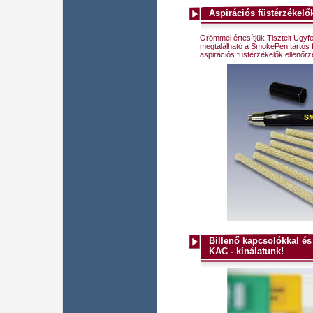
Aspirációs füstérzékelő
Örömmel értesítjük Tisztelt Ügyf
megtalálható a SmokePen tartós fü
aspirációs füstérzékelők ellenőrz
Billenő kapcsolókkal é
KAC - kínálatunk!