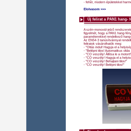
- fehér, modern épületekkel harm
Elolvasom >>>
Új felirat a PAN1 hang- 
A szén-monoxid-jelző rendszerek t
figyelmét, hogy a PAN1 hang-fény
paraméterekkel rendelkező hang- 
Az EN54-3 tanúsítvánnyal rendelk
feliratok vásárolhatók meg:
- "Oltás indul! Hagyja el a helyisé
- "Belépni tilos! Automatikus oltá
- "CO veszély! Állítsa le a motort!
- "CO veszély! Hagyja el a helyis
- "CO veszély! Behajtani tilos!"
- "CO veszély! Belépni tilos!"