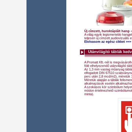
Új címzett, huroktáplált hang- 
A világ egyik legismertebb hangje
teljesen új címzett audiovizuális 
Elolvasom az egész cikket >>>
Utánvilágító táblák ked
A Promatt Kft.-nél is megvásárolh
fölé elhelyezendő utánvilágító táb
Az 1,3 mm vastag műanyag táblák
elfogadott DIN 67510 szabványna
perc után 2,8 mcd/m2), méretük
Méretük alapján a táblák felismer
alkalmazások esetén alkalmazha
A szokásos kör szimbólum helyet
módon értelmezhető szimbólumokkal
minta).