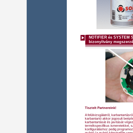
NOTIFIER és SYSTEM S
bizonyítvány megszerzés
Tisztelt Partnereink!
A felülvizsgálatról, karbantartásr
karbantartó akkor jogosult beépíte
karbantartását és javítását végez
termékspecifikus ismeretekkel, s
konfiguráláshoz pedig programozó
gyártó (a gyártó képviselője vagy