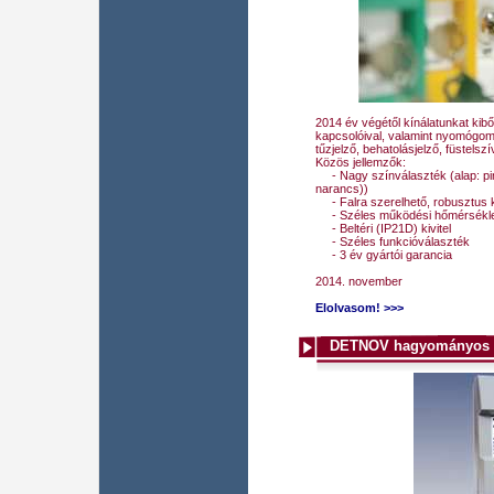
2014 év végétől kínálatunkat kibő
kapcsolóival, valamint nyomógomb
tűzjelző, behatolásjelző, füstelsz
Közös jellemzők:
- Nagy színválaszték (alap: piros
narancs))
- Falra szerelhető, robusztus ki
- Széles működési hőmérsékle
- Beltéri (IP21D) kivitel
- Széles funkcióválaszték
- 3 év gyártói garancia
2014. november
Elolvasom! >>>
DETNOV hagyományos 