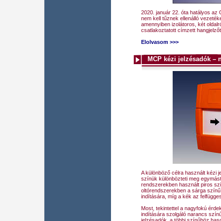
2020. január 22. óta hatályos a
nem kell tűznek ellenálló vezeték
amennyiben izolátoros, két oldalró
csatlakoztatott címzett hangjelző
Elolvasom >>>
MCP kézi jelzésadók – n
A különböző célra használt kézi
színük különbözteti meg egymástól
rendszerekben használt piros szí
oltórendszerekben a sárga színű 
indítására, míg a kék az felfügg
Most, tekintettel a nagyfokú érde
indítására szolgáló narancs színű
jelzésadók, a többi színűhöz hason