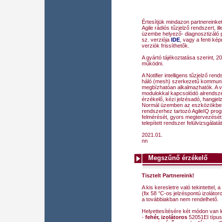
Értesítjük mindazon partnereinket
Agile rádiós tűzjelző rendszert, i
üzembe helyező- diagnosztizáló p
sz. verziója
IDE
, vagy a fenti kép
verziók frissíthetők.
A gyártó tájékoztatása szerint, 20
működni.
A Notifier intelligens tűzjelző re
háló (mesh) szerkezetű kommuni
megbízhatóan alkalmazhatók. A 
modulokkal kapcsolódó alrendszer
érzékelő, kézi jelzésadó, hangjel
Normál üzemben az eszközökben l
rendszerhez tartozó AgileIQ prog
felmérését, gyors megtervezését
telepített rendszer felülvizsgálatá
2021.01.
nn
Megszűnő érzékelő
Tisztelt Partnereink!
A kis keresletre való tekintettel
(fix 58 °C-os jelzéspontú izoláto
a továbbiakban nem rendelhető.
Helyettesítésére két módon van l
-
fehér, izolátoros
52051EI típus