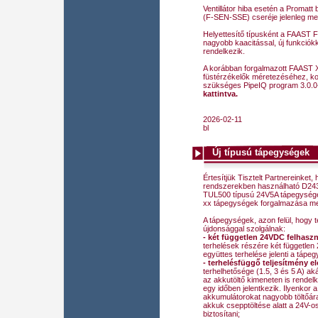
Ventillátor hiba esetén a Promatt
(F-SEN-SSE) cseréje jelenleg meg
Helyettesítő típusként a FAAST F
nagyobb kaacitással, új funkciók
rendelkezik.
A korábban forgalmazott FAAST 
füstérzékelők méretezéséhez, ko
szükséges PipeIQ program 3.0.0-á
kattintva.
2026-02-11
bl
Új típusú tápegységek
Értesítjük Tisztelt Partnereinket,
rendszerekben használható D243x
TUL500 típusú 24V5A tápegysége
xx tápegységek forgalmazása me
A tápegységek, azon felül, hogy t
újdonsággal szolgálnak:
- két független 24VDC felhaszn
terhelések részére két független
együttes terhelése jelenti a tápe
- terhelésfüggő teljesítmény el
terhelhetősége (1.5, 3 és 5 A) ak
az akkutöltő kimeneten is rendelk
egy időben jelentkezik. Ilyenkor
akkumulátorokat nagyobb töltőáram
akkuk csepptöltése alatt a 24V-o
biztosítani;