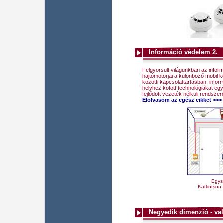
Információ védelem 2.
Felgyorsult világunkban az infor
hajtómotorjai a különböző mobil
közötti kapcsolattartásban, info
helyhez kötött technológiákat egyr
fejlődött vezeték nélküli rendszere
Elolvasom az egész cikket >>>
Egys
Kattintson
Negyedik dimenzió - val