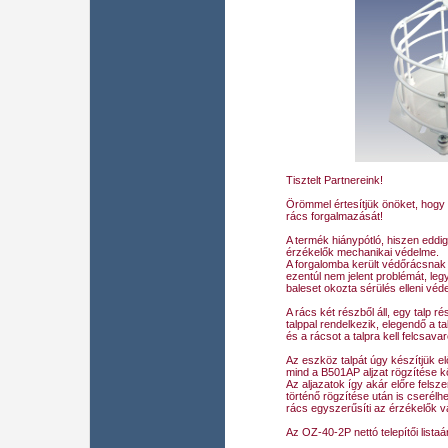
Tisztelt Partnereink!
Örömmel értesítjük önöket, hog
rács forgalmazását!
A termék hiánypótló, hiszen eddig
érzékelők mechanikai védelme.
A forgalomba került védőrácsnak 
ezentúl nem jelent problémát, le
baleset okozta sérülés elleni véd
A rács két részből áll, egy talp r
talppal rendelkezik, elegendő a t
és a rácsot a talpra kell felcsavar
Az eszköz talpát úgy készítjük el
mind a B501AP aljzat rögzítése 
Az aljazatok így akár előre felsz
történő rögzítése után is cserélhe
rács egyszerűsíti az érzékelők va
Az OZ-40-2P nettó telepítői lista