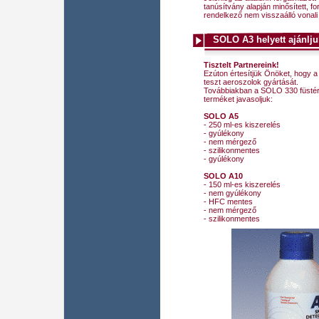
tanúsítvány alapján minősített, f
rendelkező nem visszaálló vonali
SOLO A3 helyett ajánlju
Tisztelt Partnereink!
Ezúton értesítjük Önöket, hogy 
teszt aeroszolok gyártását.
Továbbiakban a SOLO 330 füstérz
terméket javasoljuk:
SOLO A5
- 250 ml-es kiszerelés
- gyúlékony
- nem mérgező
- szilikonmentes
- gyúlékony
SOLO A10
- 150 ml-es kiszerelés
- nem gyúlékony
- HFC mentes
- nem mérgező
- szilikonmentes