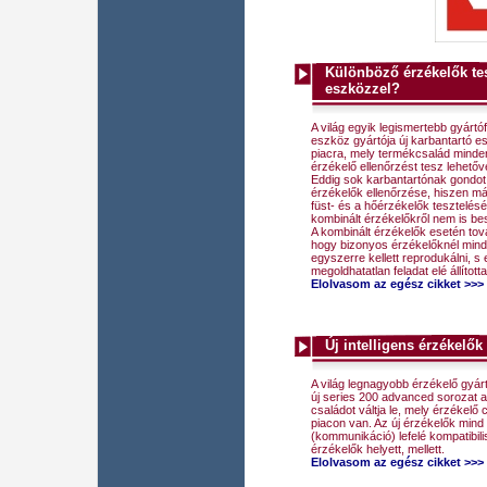
Különböző érzékelők te
eszközzel?
A világ egyik legismertebb gyártó
eszköz gyártója új karbantartó e
piacra, mely termékcsalád minde
érzékelő ellenőrzést tesz lehetőv
Eddig sok karbantartónak gondot 
érzékelők ellenőrzése, hiszen má
füst- és a hőérzékelők tesztelés
kombinált érzékelőkről nem is be
A kombinált érzékelők esetén tová
hogy bizonyos érzékelőknél mind
egyszerre kellett reprodukálni, s
megoldhatatlan feladat elé állította
Elolvasom az egész cikket >>>
Új intelligens érzékelők
A világ legnagyobb érzékelő gyártó
új series 200 advanced sorozat 
családot váltja le, mely érzékelő 
piacon van. Az új érzékelők mind
(kommunikáció) lefelé kompatibili
érzékelők helyett, mellett.
Elolvasom az egész cikket >>>