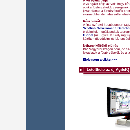
A vizsgálat célja
A vizsgálat célja az volt, hogy k
optikai füstérzékelők cseréjének 
javasoljanak a füstérzékelők cser
előírásokba, de hatással lehetnek
Résztvevők
A finanszírozó kutatócsoport tagj
Scottish Government
,
Detector
érdekeltek megállapodtak a progr
Global
(az Egyesült Királyság fü
között – tűzvédelmi és biztonsági
Néhány külföldi előírás
Bár Magyarországon nem, de szá
javaslatok a füstérzékelők és a la
Elolvasom a cikket>>>
Letölthető az új AgileI