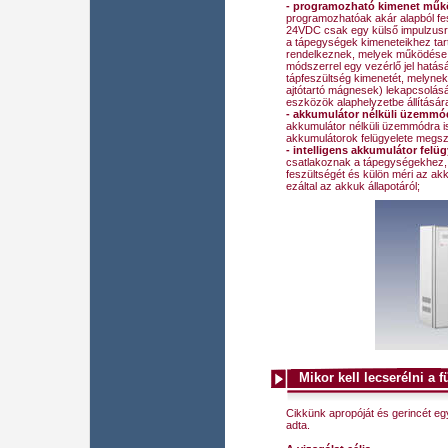
- programozható kimenet mű
programozhatóak akár alapból fe
24VDC csak egy külső impulzusra 
a tápegységek kimeneteikhez ta
rendelkeznek, melyek működése
módszerrel egy vezérlő jel hatásá
tápfeszültség kimenetét, melynek 
ajtótartó mágnesek) lekapcsolásár
eszközök alaphelyzetbe állításár
- akkumulátor nélküli üzemmó
akkumulátor nélküli üzemmódra i
akkumulátorok felügyelete megszű
- intelligens akkumulátor felüg
csatlakoznak a tápegységekhez, í
feszültségét és külön méri az ak
ezáltal az akkuk állapotáról;
Mikor kell lecserélni a 
Cikkünk apropóját és gerincét eg
adta.