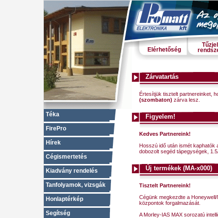
Tűzje
Elérhetőség
rendsz
Zárvatartás
Értesítjük tisztelt partnereinket,
(szombaton)
zárva lesz.
Téka
Figyelem!
FirePro
Kedves Partnereink!
Hírek
Hosszú idő után ismét kaphatók 
dobozolt segéd tápegységek, 1.5A
Cégismertetés
Új termékek (MA-x000)
Kiadvány rendelés
Tanfolyamok, vizsgák
Tisztelt Partnereink!
Cégünk megkezdte a Honeywell/Mor
Honlaptérkép
központok forgalmazását.
Segítség
A Morley-IAS MAX sorozatú intelli