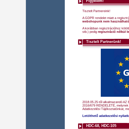
Figyelem!
Tisztelt Partnereink!
A GDPR rendelet miatt a regisztrá
webshopunk nem használhat
A korábban regisztrációhoz kötö
stb.) pedig
regisztráció nélkül l
Tisztelt Partnerünk!
2018.05.25-től alkalmazandó 
2016/679 RENDELETE, melynek é
Adatkezelési Tájékoztatónkat, m
Letölthető adatkezelési nyilat
HDC-68, HDC-105