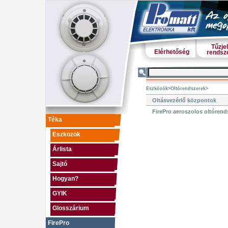
Tűzje
Elérhetőség
rendsz
Eszközök
>
Oltórendszerek
>
Oltásvezérlő központok
FirePro aeroszolos oltórend
Téka
Eszközök
Árlista
Sajtó
Hogyan?
GYIK
Glosszárium
FirePro