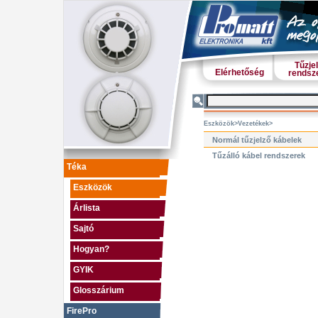
Tűzje
Elérhetőség
rendsz
Eszközök
>
Vezetékek
>
Normál tűzjelző kábelek
Tűzálló kábel rendszerek
Téka
Eszközök
Árlista
Sajtó
Hogyan?
GYIK
Glosszárium
FirePro